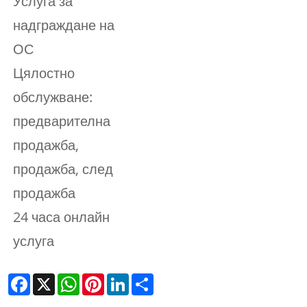
Услуга за
надграждане на
ОС
Цялостно
обслужване:
предварителна
продажба,
продажба, след
продажба
24 часа онлайн
услуга
Facebook
X
WhatsApp
Pinterest
LinkedIn
Share