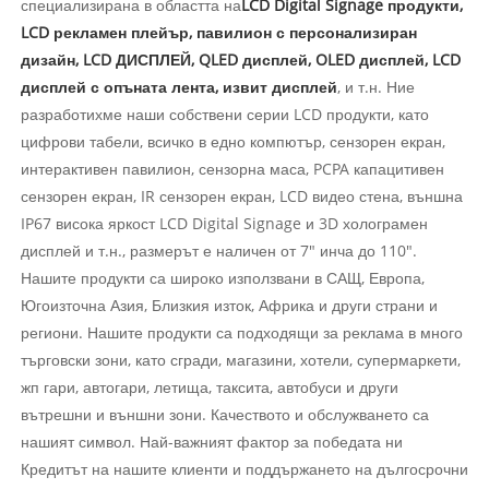
специализирана в областта на
LCD Digital Signage продукти,
LCD рекламен плейър, павилион с персонализиран
дизайн, LCD ДИСПЛЕЙ, QLED дисплей, OLED дисплей, LCD
дисплей с опъната лента, извит дисплей
, и т.н. Ние
разработихме наши собствени серии LCD продукти, като
цифрови табели, всичко в едно компютър, сензорен екран,
интерактивен павилион, сензорна маса, PCPA капацитивен
сензорен екран, IR сензорен екран, LCD видео стена, външна
IP67 висока яркост LCD Digital Signage и 3D холограмен
дисплей и т.н., размерът е наличен от 7" инча до 110".
Нашите продукти са широко използвани в САЩ, Европа,
Югоизточна Азия, Близкия изток, Африка и други страни и
региони. Нашите продукти са подходящи за реклама в много
търговски зони, като сгради, магазини, хотели, супермаркети,
жп гари, автогари, летища, таксита, автобуси и други
вътрешни и външни зони. Качеството и обслужването са
нашият символ. Най-важният фактор за победата ни
Кредитът на нашите клиенти и поддържането на дългосрочни