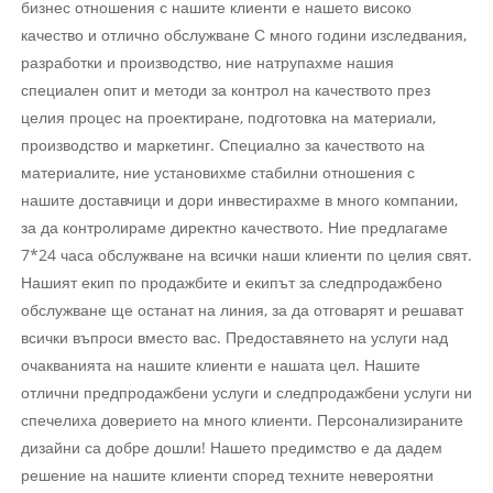
бизнес отношения с нашите клиенти е нашето високо
качество и отлично обслужване С много години изследвания,
разработки и производство, ние натрупахме нашия
специален опит и методи за контрол на качеството през
целия процес на проектиране, подготовка на материали,
производство и маркетинг. Специално за качеството на
материалите, ние установихме стабилни отношения с
нашите доставчици и дори инвестирахме в много компании,
за да контролираме директно качеството. Ние предлагаме
7*24 часа обслужване на всички наши клиенти по целия свят.
Нашият екип по продажбите и екипът за следпродажбено
обслужване ще останат на линия, за да отговарят и решават
всички въпроси вместо вас. Предоставянето на услуги над
очакванията на нашите клиенти е нашата цел. Нашите
отлични предпродажбени услуги и следпродажбени услуги ни
спечелиха доверието на много клиенти. Персонализираните
дизайни са добре дошли! Нашето предимство е да дадем
решение на нашите клиенти според техните невероятни